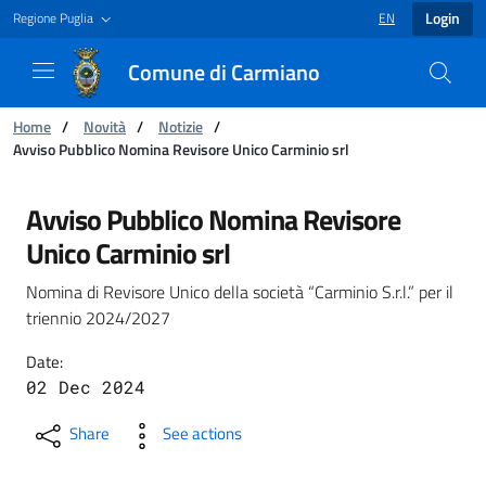
Login
Regione Puglia
EN
LANGUAGE SELECT
Comune di Carmiano
You are:
Home
/
Novità
/
Notizie
/
Avviso Pubblico Nomina Revisore Unico Carminio srl
Avviso Pubblico Nomina Revisore Unico Carmi
Avviso Pubblico Nomina Revisore
Unico Carminio srl
Nomina di Revisore Unico della società “Carminio S.r.l.” per il
triennio 2024/2027
Date:
02 Dec 2024
Share
See actions