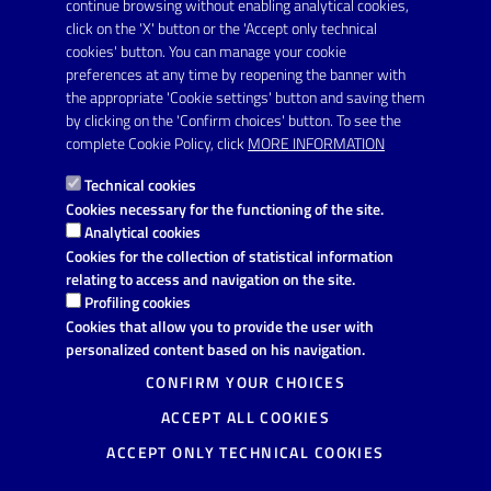
protocollo.comunecarmiano@pec.rupar.puglia.it
continue browsing without enabling analytical cookies,
click on the 'X' button or the 'Accept only technical
URP - Ufficio Relazioni con il Pubblico
cookies' button. You can manage your cookie
preferences at any time by reopening the banner with
the appropriate 'Cookie settings' button and saving them
by clicking on the 'Confirm choices' button. To see the
Link utili
complete Cookie Policy, click
MORE INFORMATION
Informativa privacy
Technical cookies
Dichiarazione di accessibilità
Cookies necessary for the functioning of the site.
Analytical cookies
Note legali
Cookies for the collection of statistical information
relating to access and navigation on the site.
Domande frequenti
Profiling cookies
Cookies that allow you to provide the user with
Richiesta di assistenza
personalized content based on his navigation.
Segnalazione disservizio
CONFIRM YOUR CHOICES
ACCEPT ALL COOKIES
Prenotazione appuntamento
ACCEPT ONLY TECHNICAL COOKIES
Mappa del sito
More information