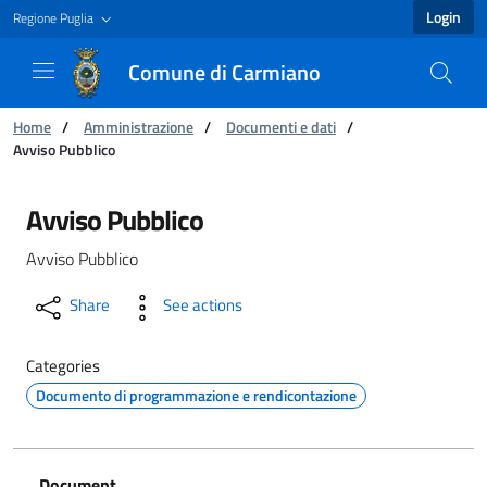
Login
Regione Puglia
Comune di Carmiano
You are:
Home
/
Amministrazione
/
Documenti e dati
/
Avviso Pubblico
Avviso Pubblico - Comune di Carmiano
Avviso Pubblico
Avviso Pubblico
Share
See actions
Categories
Documento di programmazione e rendicontazione
Document