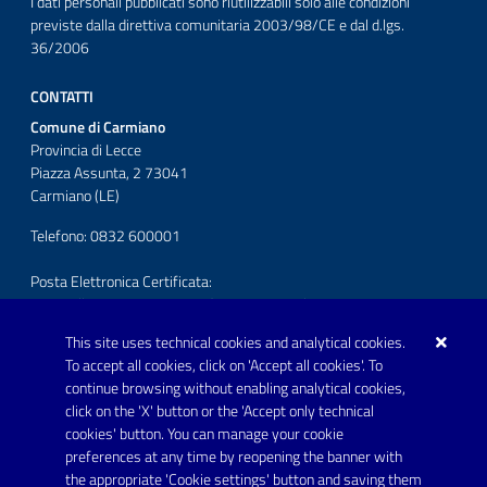
I dati personali pubblicati sono riutilizzabili solo alle condizioni
previste dalla direttiva comunitaria 2003/98/CE e dal d.lgs.
36/2006
CONTATTI
Comune di Carmiano
Provincia di Lecce
Piazza Assunta, 2 73041
Carmiano (LE)
Telefono: 0832 600001
Posta Elettronica Certificata:
protocollo.comunecarmiano@pec.rupar.puglia.it
This site uses technical cookies and analytical cookies.
URP - Ufficio Relazioni con il Pubblico
To accept all cookies, click on 'Accept all cookies'. To
continue browsing without enabling analytical cookies,
FOLLOW US ON
click on the 'X' button or the 'Accept only technical
Youtube
cookies' button. You can manage your cookie
preferences at any time by reopening the banner with
the appropriate 'Cookie settings' button and saving them