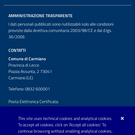
AMMINISTRAZIONE TRASPARENTE
I dati personali pubblicati sono riutilizzabili solo alle condizioni
previste dalla direttiva comunitaria 2003/98/CE e dal d.lgs.
36/2006
CONTATTI
Comune di Carmiano
Provincia di Lecce
Piazza Assunta, 2 73041
Carmiano (LE)
Telefono: 0832 600001
Posta Elettronica Certificata:
protocollo.comunecarmiano@pec.rupar.puglia.it
This site uses technical cookies and analytical cookies.
URP - Ufficio Relazioni con il Pubblico
To accept all cookies, click on 'Accept all cookies'. To
continue browsing without enabling analytical cookies,
FOLLOW US ON