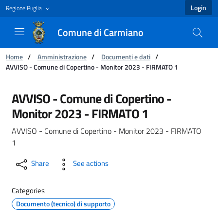
Login
Regione Puglia
Comune di Carmiano
You are:
Home
/
Amministrazione
/
Documenti e dati
/
AVVISO - Comune di Copertino - Monitor 2023 - FIRMATO 1
AVVISO - Comune di Copertino - Monitor 202
AVVISO - Comune di Copertino -
Monitor 2023 - FIRMATO 1
AVVISO - Comune di Copertino - Monitor 2023 - FIRMATO
1
Share
See actions
Categories
Documento (tecnico) di supporto