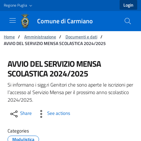
Login
Regione Puglia
Comune di Carmiano
You are:
Home
/
Amministrazione
/
Documenti e dati
/
AVVIO DEL SERVIZIO MENSA SCOLASTICA 2024/2025
AVVIO DEL SERVIZIO MENSA SCOLASTICA 2024
AVVIO DEL SERVIZIO MENSA
SCOLASTICA 2024/2025
Si informano i sigg.ri Genitori che sono aperte le iscrizioni per
l’accesso al Servizio Mensa per il prossimo anno scolastico
2024/2025.
Share
See actions
Categories
Modulistica