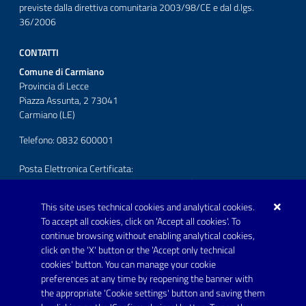
previste dalla direttiva comunitaria 2003/98/CE e dal d.lgs.
36/2006
CONTATTI
Comune di Carmiano
Provincia di Lecce
Piazza Assunta, 2 73041
Carmiano (LE)
Telefono: 0832 600001
Posta Elettronica Certificata:
protocollo.comunecarmiano@pec.rupar.puglia.it
This site uses technical cookies and analytical cookies.
URP - Ufficio Relazioni con il Pubblico
To accept all cookies, click on 'Accept all cookies'. To
continue browsing without enabling analytical cookies,
FOLLOW US ON
click on the 'X' button or the 'Accept only technical
Youtube
cookies' button. You can manage your cookie
preferences at any time by reopening the banner with
the appropriate 'Cookie settings' button and saving them