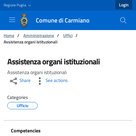
Login
Regione Puglia
Comune di Carmiano
You are:
Home
/
Amministrazione
/
Uffici
/
Assistenza organi istituzionali
Assistenza organi istituzionali - Comune di C
Assistenza organi istituzionali
Assistenza organi istituzionali
Share
See actions
Categories
Ufficio
Competencies