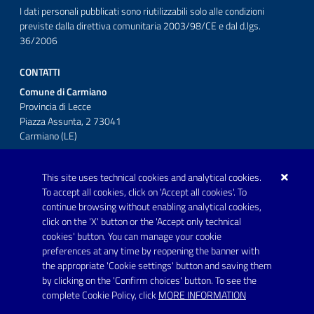
I dati personali pubblicati sono riutilizzabili solo alle condizioni
previste dalla direttiva comunitaria 2003/98/CE e dal d.lgs.
36/2006
CONTATTI
Comune di Carmiano
Provincia di Lecce
Piazza Assunta, 2 73041
Carmiano (LE)
Telefono: 0832 600001
This site uses technical cookies and analytical cookies.
Posta Elettronica Certificata:
To accept all cookies, click on 'Accept all cookies'. To
protocollo.comunecarmiano@pec.rupar.puglia.it
continue browsing without enabling analytical cookies,
click on the 'X' button or the 'Accept only technical
URP - Ufficio Relazioni con il Pubblico
cookies' button. You can manage your cookie
preferences at any time by reopening the banner with
the appropriate 'Cookie settings' button and saving them
by clicking on the 'Confirm choices' button. To see the
Link utili
complete Cookie Policy, click
MORE INFORMATION
Informativa privacy