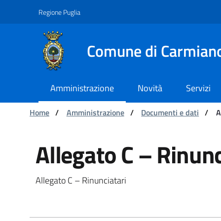
Navigation
Skip to Content
Regione Puglia
Comune di Carmian
Amministrazione
Novità
Servizi
You are:
Home
/
Amministrazione
/
Documenti e dati
/
A
Allegato C – Rinuncia
Allegato C – Rinunc
Allegato C – Rinunciatari