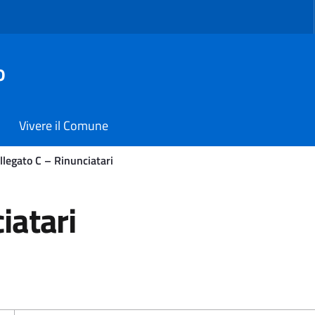
o
Vivere il Comune
llegato C – Rinunciatari
tari - Comune di Carmiano
iatari