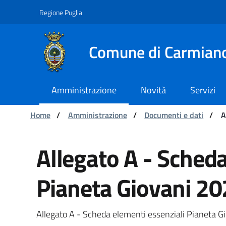
Navigation
Skip to Content
Regione Puglia
Comune di Carmian
Amministrazione
Novità
Servizi
You are:
Home
/
Amministrazione
/
Documenti e dati
/
A
Allegato A - Scheda el
Allegato A - Scheda
Pianeta Giovani 20
Allegato A - Scheda elementi essenziali Pianeta G