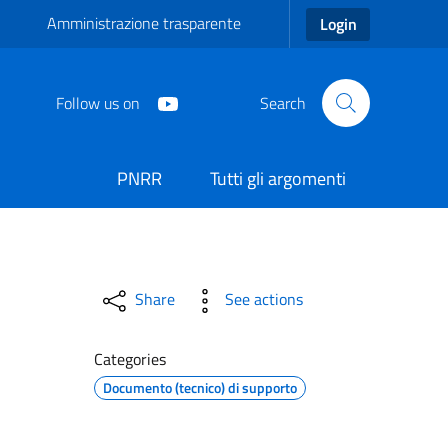
Amministrazione trasparente
Login
Follow us on
Search
PNRR
Tutti gli argomenti
 Giovani 2023 1 - Comune 
Share
See actions
Categories
Documento (tecnico) di supporto