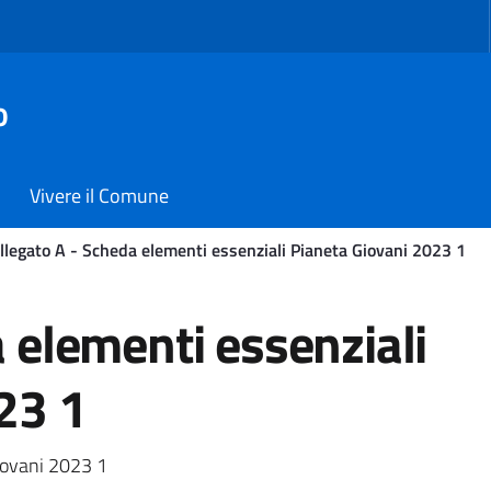
o
Vivere il Comune
llegato A - Scheda elementi essenziali Pianeta Giovani 2023 1
ementi essenziali Pianeta
 elementi essenziali
23 1
iovani 2023 1