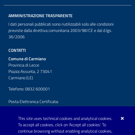
AMMINISTRAZIONE TRASPARENTE
I dati personali pubblicati sono riutilizzabili solo alle condizioni
previste dalla direttiva comunitaria 2003/98/CE e dal d.lgs.
36/2006
CONTATTI
Comune di Carmiano
Provincia di Lecce
Piazza Assunta, 2 73041
Carmiano (LE)
Telefono: 0832 600001
Posta Elettronica Certificata:
protocollo.comunecarmiano@pec.rupar.puglia.it
This site uses technical cookies and analytical cookies.
URP - Ufficio Relazioni con il Pubblico
To accept all cookies, click on 'Accept all cookies'. To
continue browsing without enabling analytical cookies,
FOLLOW US ON