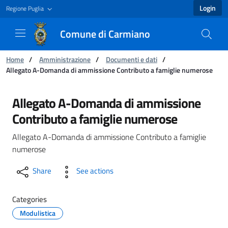
Login
Regione Puglia
Comune di Carmiano
You are:
Home
/
Amministrazione
/
Documenti e dati
/
Allegato A-Domanda di ammissione Contributo a famiglie numerose
Allegato A-Domanda di ammissione Contribut
Allegato A-Domanda di ammissione
Contributo a famiglie numerose
Allegato A-Domanda di ammissione Contributo a famiglie
numerose
Share
See actions
Categories
Modulistica