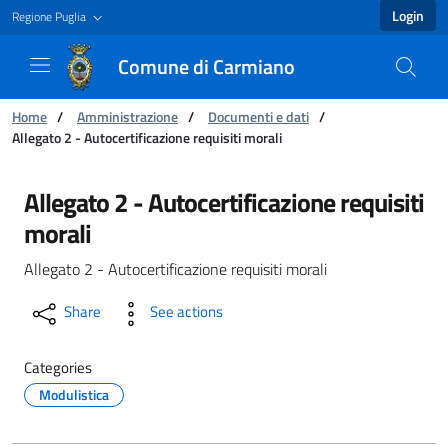
Login
Regione Puglia
Comune di Carmiano
You are:
Home
/
Amministrazione
/
Documenti e dati
/
Allegato 2 - Autocertificazione requisiti morali
Allegato 2 - Autocertificazione requisiti mora
Allegato 2 - Autocertificazione requisiti
morali
Allegato 2 - Autocertificazione requisiti morali
Share
See actions
Categories
Modulistica