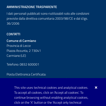
AMMINISTRAZIONE TRASPARENTE
I dati personali pubblicati sono riutilizzabili solo alle condizioni
previste dalla direttiva comunitaria 2003/98/CE e dal d.lgs.
36/2006
CONTATTI
Comune di Carmiano
Provincia di Lecce
Piazza Assunta, 2 73041
Carmiano (LE)
Telefono: 0832 600001
Posta Elettronica Certificata:
protocollo.comunecarmiano@pec.rupar.puglia.it
This site uses technical cookies and analytical cookies.
URP - Ufficio Relazioni con il Pubblico
To accept all cookies, click on 'Accept all cookies'. To
continue browsing without enabling analytical cookies,
FOLLOW US ON
click on the 'X' button or the 'Accept only technical