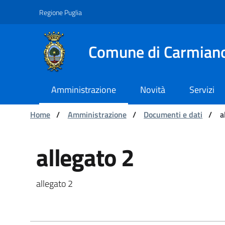
Navigation
Skip to Content
Regione Puglia
Comune di Carmian
Amministrazione
Novità
Servizi
You are:
Home
/
Amministrazione
/
Documenti e dati
/
a
allegato 2 - Comune d
allegato 2
allegato 2