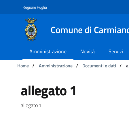
Navigation
Skip to Content
Regione Puglia
Comune di Carmian
Amministrazione
Novità
Servizi
You are:
Home
/
Amministrazione
/
Documenti e dati
/
a
allegato 1 - Comune d
allegato 1
allegato 1