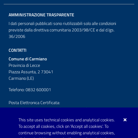
AMMINISTRAZIONE TRASPARENTE
I dati personali pubblicati sono riutilizzabili solo alle condizioni
previste dalla direttiva comunitaria 2003/98/CE e dal d.lgs.
36/2006
CONTATTI
Comune di Carmiano
Provincia di Lecce
Piazza Assunta, 2 73041
Carmiano (LE)
Telefono: 0832 600001
Posta Elettronica Certificata:
protocollo.comunecarmiano@pec.rupar.puglia.it
This site uses technical cookies and analytical cookies.
URP - Ufficio Relazioni con il Pubblico
To accept all cookies, click on 'Accept all cookies'. To
continue browsing without enabling analytical cookies,
FOLLOW US ON