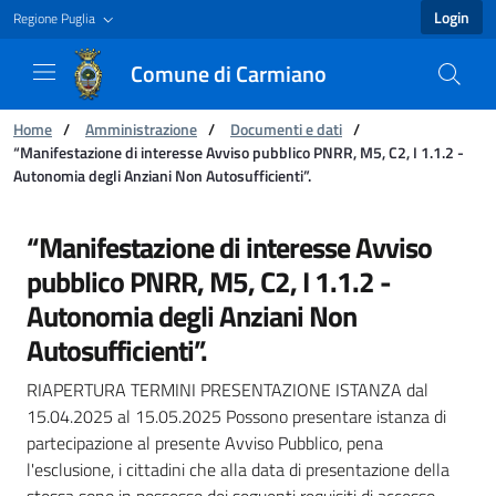
Login
Regione Puglia
Comune di Carmiano
You are:
Home
/
Amministrazione
/
Documenti e dati
/
“Manifestazione di interesse Avviso pubblico PNRR, M5, C2, I 1.1.2 -
Autonomia degli Anziani Non Autosufficienti”.
“Manifestazione di interesse Avviso pubblico 
“Manifestazione di interesse Avviso
pubblico PNRR, M5, C2, I 1.1.2 -
Autonomia degli Anziani Non
Autosufficienti”.
RIAPERTURA TERMINI PRESENTAZIONE ISTANZA dal
15.04.2025 al 15.05.2025 Possono presentare istanza di
partecipazione al presente Avviso Pubblico, pena
l'esclusione, i cittadini che alla data di presentazione della
stessa sono in possesso dei seguenti requisiti di accesso