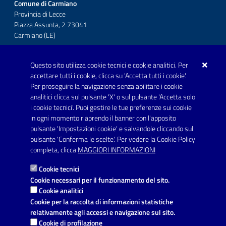
Comune di Carmiano
Provincia di Lecce
Piazza Assunta, 2 73041
Carmiano (LE)
Telefono: 0832 600001
Questo sito utilizza cookie tecnici e cookie analitici. Per
Posta Elettronica Certificata:
accettare tutti i cookie, clicca su 'Accetta tutti i cookie'.
protocollo.comunecarmiano@pec.rupar.puglia.it
Per proseguire la navigazione senza abilitare i cookie
analitici clicca sul pulsante 'X' o sul pulsante 'Accetta solo
URP - Ufficio Relazioni con il Pubblico
i cookie tecnici'. Puoi gestire le tue preferenze sui cookie
in ogni momento riaprendo il banner con l'apposito
pulsante 'Impostazioni cookie' e salvandole cliccando sul
pulsante 'Conferma le scelte'. Per vedere la Cookie Policy
Link utili
completa, clicca
MAGGIORI INFORMAZIONI
Informativa privacy
Cookie tecnici
Dichiarazione di accessibilità
Cookie necessari per il funzionamento del sito.
Cookie analitici
Note legali
Cookie per la raccolta di informazioni statistiche
relativamente agli accessi e navigazione sul sito.
Domande frequenti
Cookie di profilazione