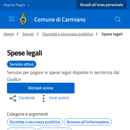
Accedi all'area personale
Regione Puglia
Comune di Carmiano
Ti trovi in:
Home
/
Servizi
/
Giustizia e sicurezza pubblica
/
Spese legali
Spese legali - Comune di Carmiano
Spese legali
Servizio attivo
Servizio per pagare le spese legali disposte in sentenza dal
Giudice
Richiedi online
Condividi
Vedi azioni
Categorie e argomenti
Giustizia e sicurezza pubblica
Accesso all'informazione