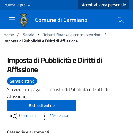
Accedi all'area personale
Regione Puglia
Comune di Carmiano
Ti trovi in:
Home
/
Servizi
/
Tributi, finanze e contravvenzioni
/
Imposta di Pubblicità e Diritti di Affissione
Imposta di Pubblicità e Diritti di Affissione 
Imposta di Pubblicità e Diritti di
Affissione
Servizio attivo
Servizio per pagare l'imposta di Pubblicità e Diritti di
Affissione
Richiedi online
Condividi
Vedi azioni
Categorie e argomenti