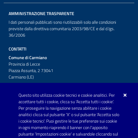
AMMINISTRAZIONE TRASPARENTE
I dati personali pubblicati sono riutilizzabili solo alle condizioni
previste dalla direttiva comunitaria 2003/98/CE e dal d.lgs.
36/2006
CONTATTI
Comune di Carmiano
Provincia di Lecce
Piazza Assunta, 2 73041
Carmiano (LE)
Telefono: 0832 600001
Questo sito utilizza cookie tecnici e cookie analitici. Per
Posta Elettronica Certificata:
accettare tutti i cookie, clicca su 'Accetta tutti i cookie'.
protocollo.comunecarmiano@pec.rupar.puglia.it
Per proseguire la navigazione senza abilitare i cookie
analitici clicca sul pulsante 'X' o sul pulsante 'Accetta solo
URP - Ufficio Relazioni con il Pubblico
i cookie tecnici'. Puoi gestire le tue preferenze sui cookie
in ogni momento riaprendo il banner con l'apposito
pulsante 'Impostazioni cookie' e salvandole cliccando sul