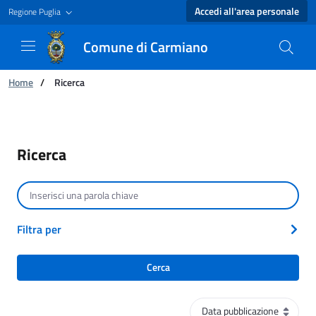
Accedi all'area personale
Regione Puglia
Comune di Carmiano
Ti trovi in:
Home
/
Ricerca
Ricerca - Comune di Carmiano
Ricerca
Cerca per testo
Filtra per
Cerca
Ordinamento