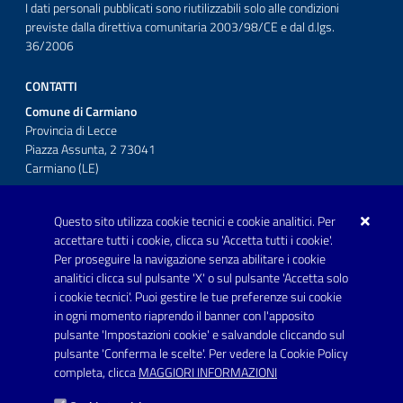
I dati personali pubblicati sono riutilizzabili solo alle condizioni
previste dalla direttiva comunitaria 2003/98/CE e dal d.lgs.
36/2006
CONTATTI
Comune di Carmiano
Provincia di Lecce
Piazza Assunta, 2 73041
Carmiano (LE)
Telefono: 0832 600001
Questo sito utilizza cookie tecnici e cookie analitici. Per
Posta Elettronica Certificata:
accettare tutti i cookie, clicca su 'Accetta tutti i cookie'.
protocollo.comunecarmiano@pec.rupar.puglia.it
Per proseguire la navigazione senza abilitare i cookie
analitici clicca sul pulsante 'X' o sul pulsante 'Accetta solo
URP - Ufficio Relazioni con il Pubblico
i cookie tecnici'. Puoi gestire le tue preferenze sui cookie
in ogni momento riaprendo il banner con l'apposito
pulsante 'Impostazioni cookie' e salvandole cliccando sul
pulsante 'Conferma le scelte'. Per vedere la Cookie Policy
Link utili
completa, clicca
MAGGIORI INFORMAZIONI
Informativa privacy