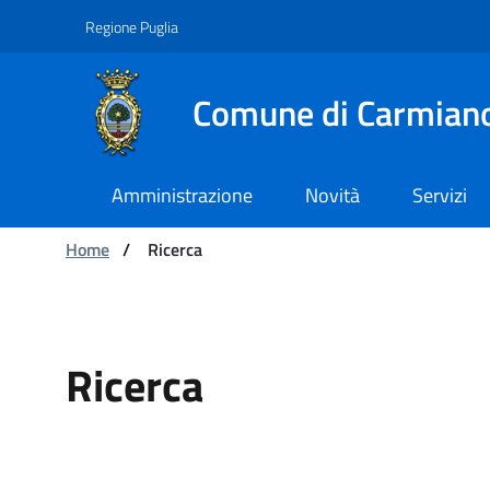
Navigazione
Salta al contenuto
Regione Puglia
Comune di Carmian
Amministrazione
Novità
Servizi
Ti trovi in:
Home
/
Ricerca
Ricerca - Comune di Car
Ricerca