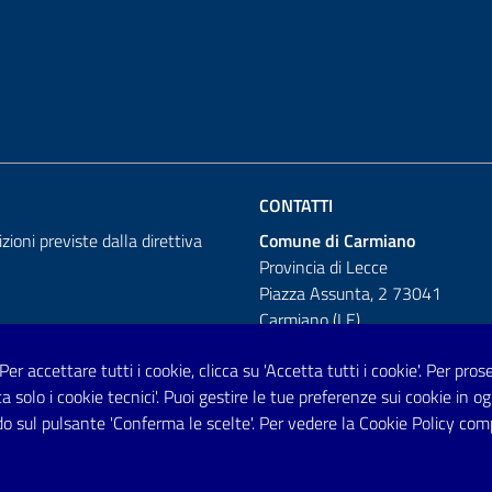
CONTATTI
izioni previste dalla direttiva
Comune di Carmiano
Provincia di Lecce
Piazza Assunta, 2 73041
Carmiano (LE)
Telefono: 0832 600001
 Per accettare tutti i cookie, clicca su 'Accetta tutti i cookie'. Per pro
tta solo i cookie tecnici'. Puoi gestire le tue preferenze sui cookie i
Posta Elettronica Certificata:
o sul pulsante 'Conferma le scelte'. Per vedere la Cookie Policy com
protocollo.comunecarmiano@pec.