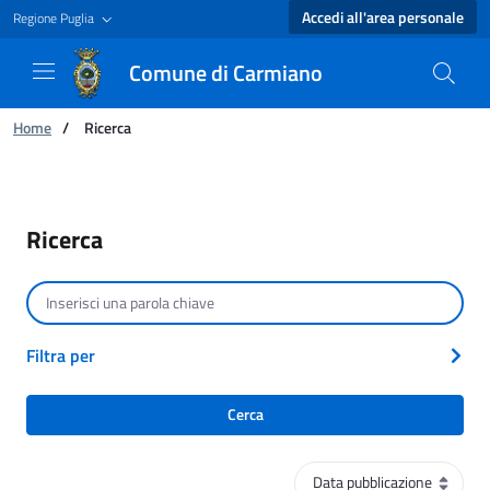
Accedi all'area personale
Regione Puglia
Comune di Carmiano
Ti trovi in:
Home
/
Ricerca
Ricerca - Comune di Carmiano
Ricerca
Cerca per testo
Filtra per
Cerca
Ordinamento