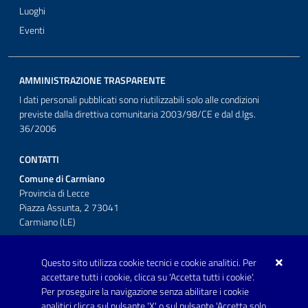
Luoghi
Eventi
AMMINISTRAZIONE TRASPARENTE
I dati personali pubblicati sono riutilizzabili solo alle condizioni
previste dalla direttiva comunitaria 2003/98/CE e dal d.lgs.
36/2006
CONTATTI
Comune di Carmiano
Provincia di Lecce
Piazza Assunta, 2 73041
Carmiano (LE)
Telefono: 0832 600001
Questo sito utilizza cookie tecnici e cookie analitici. Per
Posta Elettronica Certificata:
accettare tutti i cookie, clicca su 'Accetta tutti i cookie'.
protocollo.comunecarmiano@pec.rupar.puglia.it
Per proseguire la navigazione senza abilitare i cookie
analitici clicca sul pulsante 'X' o sul pulsante 'Accetta solo