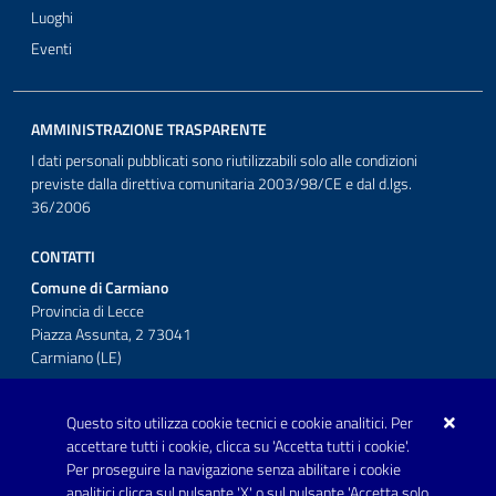
Luoghi
Eventi
AMMINISTRAZIONE TRASPARENTE
I dati personali pubblicati sono riutilizzabili solo alle condizioni
previste dalla direttiva comunitaria 2003/98/CE e dal d.lgs.
36/2006
CONTATTI
Comune di Carmiano
Provincia di Lecce
Piazza Assunta, 2 73041
Carmiano (LE)
Telefono: 0832 600001
Questo sito utilizza cookie tecnici e cookie analitici. Per
Posta Elettronica Certificata:
accettare tutti i cookie, clicca su 'Accetta tutti i cookie'.
protocollo.comunecarmiano@pec.rupar.puglia.it
Per proseguire la navigazione senza abilitare i cookie
analitici clicca sul pulsante 'X' o sul pulsante 'Accetta solo