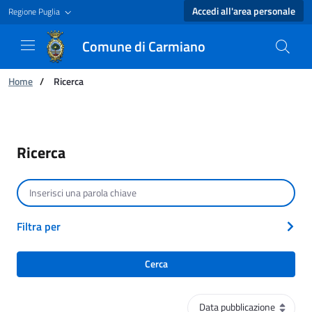
Accedi all'area personale
Regione Puglia
Comune di Carmiano
Ti trovi in:
Home
/
Ricerca
Ricerca - Comune di Carmiano
Ricerca
Cerca per testo
Filtra per
Cerca
Ordinamento