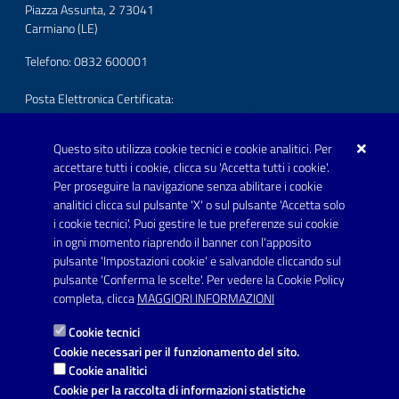
Piazza Assunta, 2 73041
Carmiano (LE)
Telefono: 0832 600001
Posta Elettronica Certificata:
protocollo.comunecarmiano@pec.rupar.puglia.it
Questo sito utilizza cookie tecnici e cookie analitici. Per
URP - Ufficio Relazioni con il Pubblico
accettare tutti i cookie, clicca su 'Accetta tutti i cookie'.
Per proseguire la navigazione senza abilitare i cookie
SEGUICI SU
analitici clicca sul pulsante 'X' o sul pulsante 'Accetta solo
Youtube
i cookie tecnici'. Puoi gestire le tue preferenze sui cookie
in ogni momento riaprendo il banner con l'apposito
pulsante 'Impostazioni cookie' e salvandole cliccando sul
pulsante 'Conferma le scelte'. Per vedere la Cookie Policy
Link utili
completa, clicca
MAGGIORI INFORMAZIONI
Informativa privacy
Cookie tecnici
Dichiarazione di accessibilità
Cookie necessari per il funzionamento del sito.
Cookie analitici
Note legali
Cookie per la raccolta di informazioni statistiche