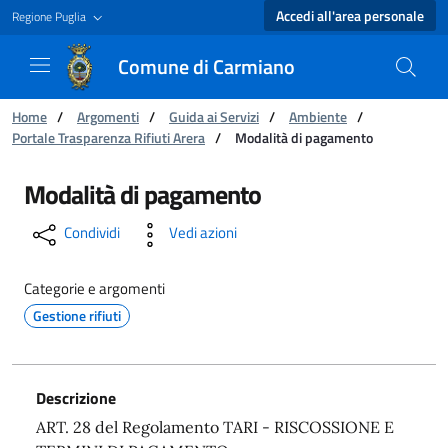
Accedi all'area personale
Regione Puglia
Comune di Carmiano
Ti trovi in:
Home
/
Argomenti
/
Guida ai Servizi
/
Ambiente
/
Portale Trasparenza Rifiuti Arera
/
Modalità di pagamento
Modalità di pagamento - Comune di Carmiano
Modalità di pagamento
Condividi
Vedi azioni
Categorie e argomenti
Gestione rifiuti
Descrizione
ART. 28 del Regolamento TARI - RISCOSSIONE E