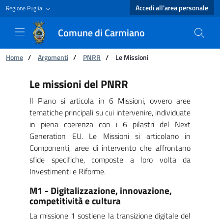
Accedi all'area personale
Regione Puglia
Comune di Carmiano
Ti trovi in:
Home
/
Argomenti
/
PNRR
/
Le Missioni
Le Missioni - Comune di Carmiano
Le missioni del PNRR
Il Piano si articola in 6 Missioni, ovvero aree
tematiche principali su cui intervenire, individuate
in piena coerenza con i 6 pilastri del Next
Generation EU. Le Missioni si articolano in
Componenti, aree di intervento che affrontano
sfide specifiche, composte a loro volta da
Investimenti e Riforme.
M1 - Digitalizzazione, innovazione,
competitività e cultura
La missione 1 sostiene la transizione digitale del