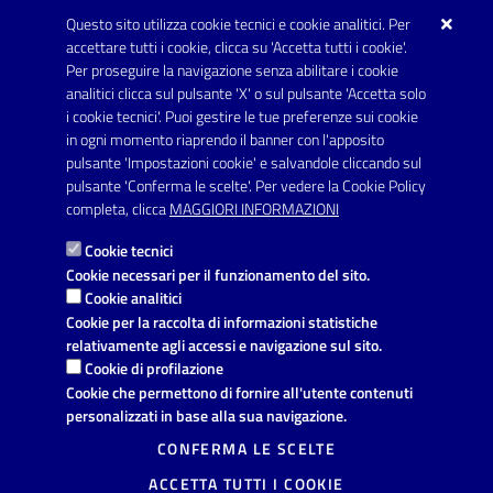
Telefono: 0832 600001
Questo sito utilizza cookie tecnici e cookie analitici. Per
Posta Elettronica Certificata:
accettare tutti i cookie, clicca su 'Accetta tutti i cookie'.
protocollo.comunecarmiano@pec.rupar.puglia.it
Per proseguire la navigazione senza abilitare i cookie
analitici clicca sul pulsante 'X' o sul pulsante 'Accetta solo
URP - Ufficio Relazioni con il Pubblico
i cookie tecnici'. Puoi gestire le tue preferenze sui cookie
in ogni momento riaprendo il banner con l'apposito
pulsante 'Impostazioni cookie' e salvandole cliccando sul
pulsante 'Conferma le scelte'. Per vedere la Cookie Policy
Link utili
completa, clicca
MAGGIORI INFORMAZIONI
Informativa privacy
Cookie tecnici
Dichiarazione di accessibilità
Cookie necessari per il funzionamento del sito.
Cookie analitici
Note legali
Cookie per la raccolta di informazioni statistiche
relativamente agli accessi e navigazione sul sito.
Domande frequenti
Cookie di profilazione
Cookie che permettono di fornire all'utente contenuti
Richiesta di assistenza
personalizzati in base alla sua navigazione.
Segnalazione disservizio
CONFERMA LE SCELTE
ACCETTA TUTTI I COOKIE
Prenotazione appuntamento