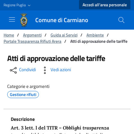
Accedi all'area personale
Regione Puglia
Comune di Carmiano
Ti trovi in:
Home
/
Argomenti
/
Guida ai Servizi
/
Ambiente
/
Portale Trasparenza Rifiuti Arera
/
Atti di approvazione delle tariffe
Atti di approvazione delle tariffe - Comune di
Atti di approvazione delle tariffe
Condividi
Vedi azioni
Categorie e argomenti
Gestione rifiuti
Descrizione
Art. 3 lett. l del TITR
–
Obblighi trasparenza