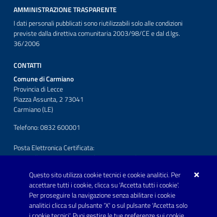
AMMINISTRAZIONE TRASPARENTE
I dati personali pubblicati sono riutilizzabili solo alle condizioni
previste dalla direttiva comunitaria 2003/98/CE e dal d.lgs.
36/2006
CONTATTI
Comune di Carmiano
Provincia di Lecce
Piazza Assunta, 2 73041
Carmiano (LE)
Telefono: 0832 600001
Posta Elettronica Certificata:
protocollo.comunecarmiano@pec.rupar.puglia.it
Questo sito utilizza cookie tecnici e cookie analitici. Per
URP - Ufficio Relazioni con il Pubblico
accettare tutti i cookie, clicca su 'Accetta tutti i cookie'.
Per proseguire la navigazione senza abilitare i cookie
SEGUICI SU
analitici clicca sul pulsante 'X' o sul pulsante 'Accetta solo
Youtube
i cookie tecnici'. Puoi gestire le tue preferenze sui cookie