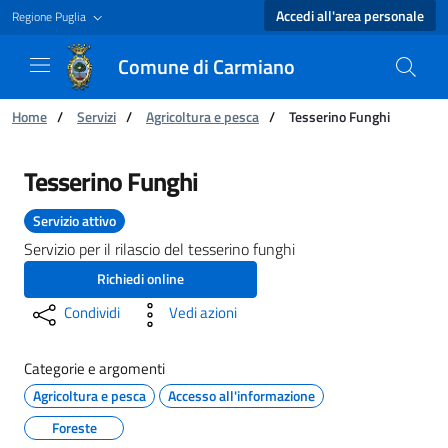
Accedi all'area personale
Regione Puglia
Comune di Carmiano
Ti trovi in:
Home
/
Servizi
/
Agricoltura e pesca
/
Tesserino Funghi
Tesserino Funghi - Comune di Carmiano
Tesserino Funghi
Servizio attivo
Servizio per il rilascio del tesserino funghi
Richiedi online
Condividi
Vedi azioni
Categorie e argomenti
Agricoltura e pesca
Accesso all'informazione
Foreste