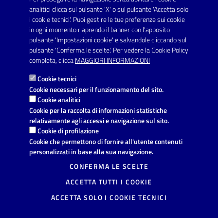
analitici clicca sul pulsante 'X' o sul pulsante 'Accetta solo
URP - Ufficio Relazioni con il Pubblico
i cookie tecnici'. Puoi gestire le tue preferenze sui cookie
in ogni momento riaprendo il banner con l'apposito
pulsante 'Impostazioni cookie' e salvandole cliccando sul
pulsante 'Conferma le scelte'. Per vedere la Cookie Policy
Link utili
completa, clicca
MAGGIORI INFORMAZIONI
Informativa privacy
Cookie tecnici
Dichiarazione di accessibilità
Cookie necessari per il funzionamento del sito.
Cookie analitici
Note legali
Cookie per la raccolta di informazioni statistiche
relativamente agli accessi e navigazione sul sito.
Domande frequenti
Cookie di profilazione
Cookie che permettono di fornire all'utente contenuti
Richiesta di assistenza
personalizzati in base alla sua navigazione.
Segnalazione disservizio
CONFERMA LE SCELTE
ACCETTA TUTTI I COOKIE
Prenotazione appuntamento
ACCETTA SOLO I COOKIE TECNICI
Mappa del sito
Ulteriori informazioni