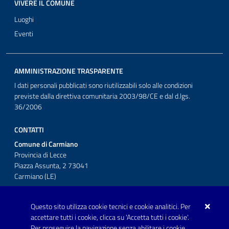
VIVERE IL COMUNE
Luoghi
Eventi
AMMINISTRAZIONE TRASPARENTE
I dati personali pubblicati sono riutilizzabili solo alle condizioni
previste dalla direttiva comunitaria 2003/98/CE e dal d.lgs.
36/2006
CONTATTI
Comune di Carmiano
Provincia di Lecce
Piazza Assunta, 2 73041
Carmiano (LE)
Telefono: 0832 600001
Questo sito utilizza cookie tecnici e cookie analitici. Per
Posta Elettronica Certificata:
accettare tutti i cookie, clicca su 'Accetta tutti i cookie'.
protocollo.comunecarmiano@pec.rupar.puglia.it
Per proseguire la navigazione senza abilitare i cookie