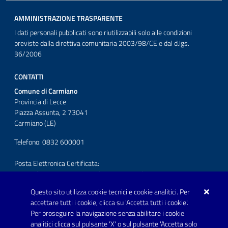
AMMINISTRAZIONE TRASPARENTE
I dati personali pubblicati sono riutilizzabili solo alle condizioni
previste dalla direttiva comunitaria 2003/98/CE e dal d.lgs.
36/2006
CONTATTI
Comune di Carmiano
Provincia di Lecce
Piazza Assunta, 2 73041
Carmiano (LE)
Telefono: 0832 600001
Posta Elettronica Certificata:
protocollo.comunecarmiano@pec.rupar.puglia.it
Questo sito utilizza cookie tecnici e cookie analitici. Per
URP - Ufficio Relazioni con il Pubblico
accettare tutti i cookie, clicca su 'Accetta tutti i cookie'.
Per proseguire la navigazione senza abilitare i cookie
SEGUICI SU
analitici clicca sul pulsante 'X' o sul pulsante 'Accetta solo