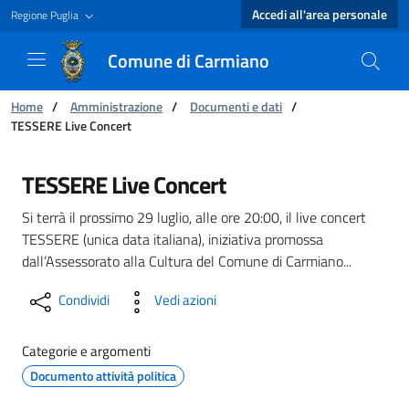
Accedi all'area personale
Regione Puglia
Comune di Carmiano
Ti trovi in:
Home
/
Amministrazione
/
Documenti e dati
/
TESSERE Live Concert
TESSERE Live Concert - Comune di Carmiano
TESSERE Live Concert
Si terrà il prossimo 29 luglio, alle ore 20:00, il live concert
TESSERE (unica data italiana), iniziativa promossa
dall’Assessorato alla Cultura del Comune di Carmiano...
Condividi
Vedi azioni
Categorie e argomenti
Documento attività politica