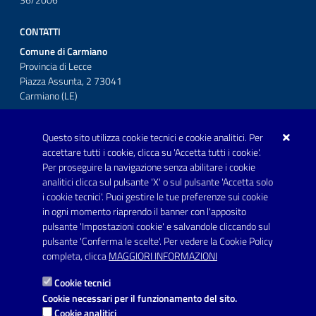
36/2006
CONTATTI
Comune di Carmiano
Provincia di Lecce
Piazza Assunta, 2 73041
Carmiano (LE)
Telefono: 0832 600001
Questo sito utilizza cookie tecnici e cookie analitici. Per
Posta Elettronica Certificata:
accettare tutti i cookie, clicca su 'Accetta tutti i cookie'.
protocollo.comunecarmiano@pec.rupar.puglia.it
Per proseguire la navigazione senza abilitare i cookie
analitici clicca sul pulsante 'X' o sul pulsante 'Accetta solo
URP - Ufficio Relazioni con il Pubblico
i cookie tecnici'. Puoi gestire le tue preferenze sui cookie
in ogni momento riaprendo il banner con l'apposito
pulsante 'Impostazioni cookie' e salvandole cliccando sul
pulsante 'Conferma le scelte'. Per vedere la Cookie Policy
Link utili
completa, clicca
MAGGIORI INFORMAZIONI
Informativa privacy
Cookie tecnici
Dichiarazione di accessibilità
Cookie necessari per il funzionamento del sito.
Cookie analitici