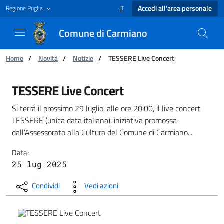
Accedi all'area personale
Regione Puglia
IT
SELEZIONE LINGUA: LINGUA SELEZIONAT
Comune di Carmiano
Ti trovi in:
Home
/
Novità
/
Notizie
/
TESSERE Live Concert
TESSERE Live Concert - Comune di Carmiano
TESSERE Live Concert
Si terrà il prossimo 29 luglio, alle ore 20:00, il live concert
TESSERE (unica data italiana), iniziativa promossa
dall’Assessorato alla Cultura del Comune di Carmiano...
Data:
25 lug 2025
Condividi
Vedi azioni