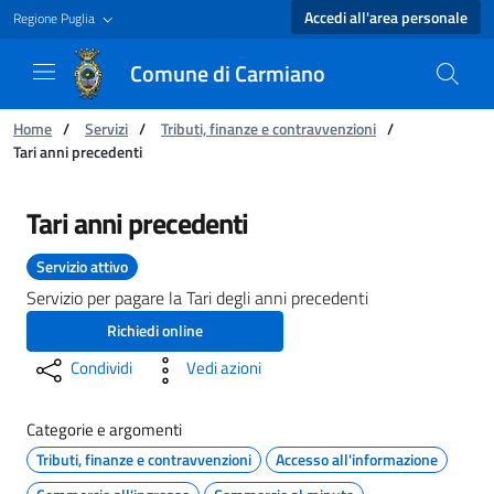
Accedi all'area personale
Regione Puglia
Comune di Carmiano
Ti trovi in:
Home
/
Servizi
/
Tributi, finanze e contravvenzioni
/
Tari anni precedenti
Tari anni precedenti - Comune di Carmiano
Tari anni precedenti
Servizio attivo
Servizio per pagare la Tari degli anni precedenti
Richiedi online
Condividi
Vedi azioni
Categorie e argomenti
Tributi, finanze e contravvenzioni
Accesso all'informazione