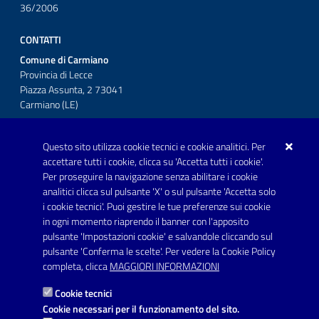
36/2006
CONTATTI
Comune di Carmiano
Provincia di Lecce
Piazza Assunta, 2 73041
Carmiano (LE)
Telefono: 0832 600001
Questo sito utilizza cookie tecnici e cookie analitici. Per
Posta Elettronica Certificata:
accettare tutti i cookie, clicca su 'Accetta tutti i cookie'.
protocollo.comunecarmiano@pec.rupar.puglia.it
Per proseguire la navigazione senza abilitare i cookie
analitici clicca sul pulsante 'X' o sul pulsante 'Accetta solo
URP - Ufficio Relazioni con il Pubblico
i cookie tecnici'. Puoi gestire le tue preferenze sui cookie
in ogni momento riaprendo il banner con l'apposito
pulsante 'Impostazioni cookie' e salvandole cliccando sul
pulsante 'Conferma le scelte'. Per vedere la Cookie Policy
Link utili
completa, clicca
MAGGIORI INFORMAZIONI
Informativa privacy
Cookie tecnici
Dichiarazione di accessibilità
Cookie necessari per il funzionamento del sito.