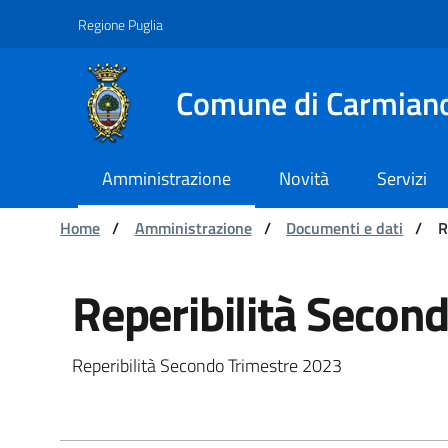
Navigazione
Salta al contenuto
Regione Puglia
Comune di Carmian
Amministrazione
Novità
Servizi
Ti trovi in:
Home
/
Amministrazione
/
Documenti e dati
/
R
Reperibilità Secondo 
Reperibilità Secon
Reperibilità Secondo Trimestre 2023