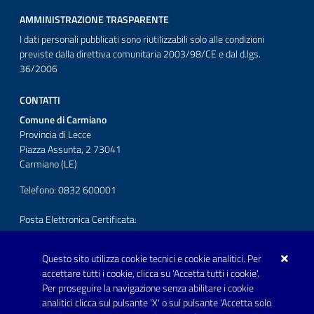
AMMINISTRAZIONE TRASPARENTE
I dati personali pubblicati sono riutilizzabili solo alle condizioni
previste dalla direttiva comunitaria 2003/98/CE e dal d.lgs.
36/2006
CONTATTI
Comune di Carmiano
Provincia di Lecce
Piazza Assunta, 2 73041
Carmiano (LE)
Telefono: 0832 600001
Posta Elettronica Certificata:
protocollo.comunecarmiano@pec.rupar.puglia.it
Questo sito utilizza cookie tecnici e cookie analitici. Per
URP - Ufficio Relazioni con il Pubblico
accettare tutti i cookie, clicca su 'Accetta tutti i cookie'.
Per proseguire la navigazione senza abilitare i cookie
SEGUICI SU
analitici clicca sul pulsante 'X' o sul pulsante 'Accetta solo