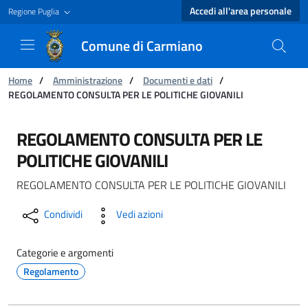
Accedi all'area personale
Regione Puglia
Comune di Carmiano
Ti trovi in:
Home
/
Amministrazione
/
Documenti e dati
/
REGOLAMENTO CONSULTA PER LE POLITICHE GIOVANILI
REGOLAMENTO CONSULTA PER LE POLITICHE GI
REGOLAMENTO CONSULTA PER LE
POLITICHE GIOVANILI
REGOLAMENTO CONSULTA PER LE POLITICHE GIOVANILI
Condividi
Vedi azioni
Categorie e argomenti
Regolamento