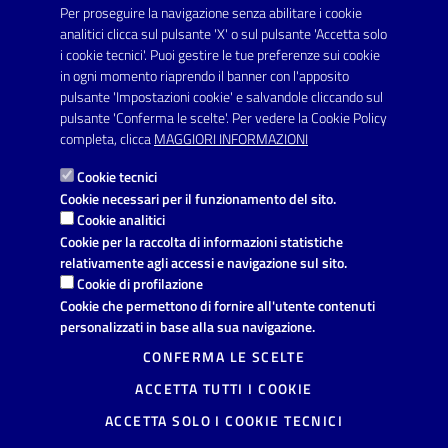
Per proseguire la navigazione senza abilitare i cookie
SEGUICI SU
analitici clicca sul pulsante 'X' o sul pulsante 'Accetta solo
Youtube
i cookie tecnici'. Puoi gestire le tue preferenze sui cookie
in ogni momento riaprendo il banner con l'apposito
pulsante 'Impostazioni cookie' e salvandole cliccando sul
pulsante 'Conferma le scelte'. Per vedere la Cookie Policy
Link utili
completa, clicca
MAGGIORI INFORMAZIONI
Informativa privacy
Cookie tecnici
Dichiarazione di accessibilità
Cookie necessari per il funzionamento del sito.
Cookie analitici
Note legali
Cookie per la raccolta di informazioni statistiche
relativamente agli accessi e navigazione sul sito.
Domande frequenti
Cookie di profilazione
Cookie che permettono di fornire all'utente contenuti
Richiesta di assistenza
personalizzati in base alla sua navigazione.
Segnalazione disservizio
CONFERMA LE SCELTE
ACCETTA TUTTI I COOKIE
Prenotazione appuntamento
ACCETTA SOLO I COOKIE TECNICI
Mappa del sito
Ulteriori informazioni