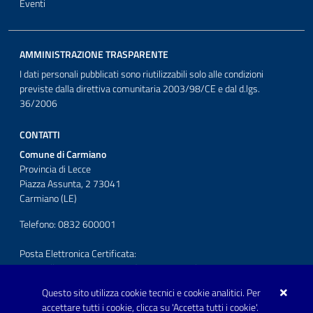
Eventi
AMMINISTRAZIONE TRASPARENTE
I dati personali pubblicati sono riutilizzabili solo alle condizioni
previste dalla direttiva comunitaria 2003/98/CE e dal d.lgs.
36/2006
CONTATTI
Comune di Carmiano
Provincia di Lecce
Piazza Assunta, 2 73041
Carmiano (LE)
Telefono: 0832 600001
Posta Elettronica Certificata:
protocollo.comunecarmiano@pec.rupar.puglia.it
Questo sito utilizza cookie tecnici e cookie analitici. Per
URP - Ufficio Relazioni con il Pubblico
accettare tutti i cookie, clicca su 'Accetta tutti i cookie'.