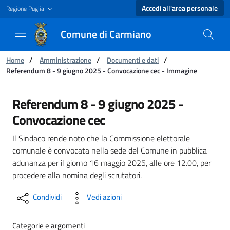
Accedi all'area personale
Regione Puglia
Comune di Carmiano
Ti trovi in:
Home
/
Amministrazione
/
Documenti e dati
/
Referendum 8 - 9 giugno 2025 - Convocazione cec - Immagine
Referendum 8 - 9 giugno 2025 - Convocazione
Referendum 8 - 9 giugno 2025 -
Convocazione cec
Il Sindaco rende noto che la Commissione elettorale
comunale è convocata nella sede del Comune in pubblica
adunanza per il giorno 16 maggio 2025, alle ore 12.00, per
procedere alla nomina degli scrutatori.
Condividi
Vedi azioni
Categorie e argomenti