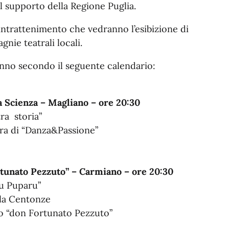
il supporto della Regione Puglia.
’intrattenimento che vedranno l’esibizione di
agnie teatrali locali.
rranno secondo il seguente calendario:
a Scienza – Magliano – ore 20:30
ltra storia”
ura di “Danza&Passione”
rtunato Pezzuto” – Carmiano – ore 20:30
u Puparu”
lla Centonze
rio “don Fortunato Pezzuto”