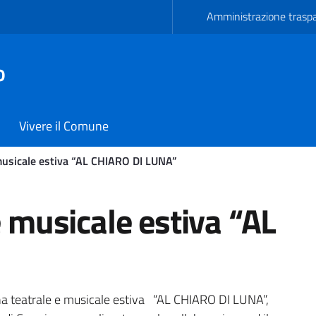
Amministrazione trasp
o
Vivere il Comune
musicale estiva “AL CHIARO DI LUNA”
icale estiva “AL CHIARO D
 musicale estiva “AL
egna teatrale e musicale estiva “AL CHIARO DI LUNA”,