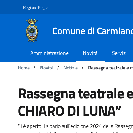
Navigazione
Salta al contenuto
Regione Puglia
Comune di Carmian
Amministrazione
Novità
Servizi
Ti trovi in:
Home
/
Novità
/
Notizie
/
Rassegna teatrale e 
Rassegna teatrale e mus
Rassegna teatrale e
CHIARO DI LUNA”
Si è aperto il sipario sull’edizione 2024 della Rass