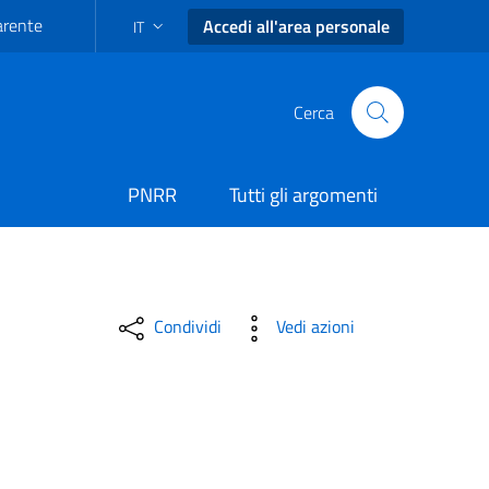
arente
Accedi all'area personale
IT
SELEZIONE LINGUA: LINGUA SELEZIONATA
Cerca
PNRR
Tutti gli argomenti
I LUNA” - Comune di Carmi
Condividi
Vedi azioni