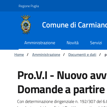
Navigazione
Salta al contenuto
Regione Puglia
Comune di Carmian
Amministrazione
Novità
Servizi
Ti trovi in:
Home
/
Amministrazione
/
Documenti e dati
/
p
provi nuovo avviso - 
Pro.V.I - Nuovo avv
Domande a partire
Con determinazione dirigenziale n. 192/307 del 6.