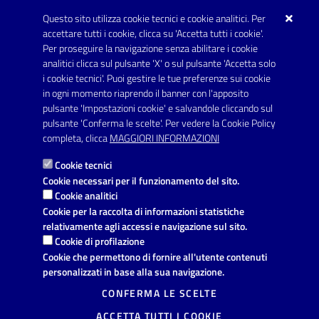
Telefono: 0832 600001
Questo sito utilizza cookie tecnici e cookie analitici. Per
Posta Elettronica Certificata:
accettare tutti i cookie, clicca su 'Accetta tutti i cookie'.
protocollo.comunecarmiano@pec.rupar.puglia.it
Per proseguire la navigazione senza abilitare i cookie
analitici clicca sul pulsante 'X' o sul pulsante 'Accetta solo
URP - Ufficio Relazioni con il Pubblico
i cookie tecnici'. Puoi gestire le tue preferenze sui cookie
in ogni momento riaprendo il banner con l'apposito
pulsante 'Impostazioni cookie' e salvandole cliccando sul
pulsante 'Conferma le scelte'. Per vedere la Cookie Policy
Link utili
completa, clicca
MAGGIORI INFORMAZIONI
Informativa privacy
Cookie tecnici
Dichiarazione di accessibilità
Cookie necessari per il funzionamento del sito.
Cookie analitici
Note legali
Cookie per la raccolta di informazioni statistiche
relativamente agli accessi e navigazione sul sito.
Domande frequenti
Cookie di profilazione
Cookie che permettono di fornire all'utente contenuti
Richiesta di assistenza
personalizzati in base alla sua navigazione.
Segnalazione disservizio
CONFERMA LE SCELTE
ACCETTA TUTTI I COOKIE
Prenotazione appuntamento