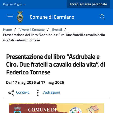
Accedi all'area personale
Regione Puglia
Comune di Carmiano
Ti trovi in:
Home
/
Vivere il Comune
/
Eventi
/
Presentazione del libro “Asdrubale e Ciro. Due fratelli a cavallo della
vita”, di Federico Tornese
Presentazione del libro “Asdrubale e Ciro. Due 
Presentazione del libro “Asdrubale e
Ciro. Due fratelli a cavallo della vita”, di
Federico Tornese
Dal
17 mag 2026
al
17 mag 2026
Condividi
Vedi azioni