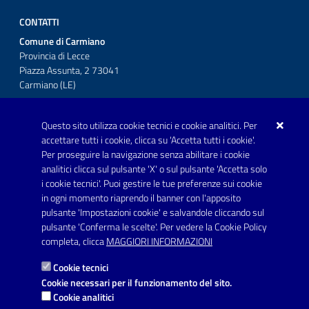
CONTATTI
Comune di Carmiano
Provincia di Lecce
Piazza Assunta, 2 73041
Carmiano (LE)
Telefono: 0832 600001
Questo sito utilizza cookie tecnici e cookie analitici. Per
Posta Elettronica Certificata:
accettare tutti i cookie, clicca su 'Accetta tutti i cookie'.
protocollo.comunecarmiano@pec.rupar.puglia.it
Per proseguire la navigazione senza abilitare i cookie
analitici clicca sul pulsante 'X' o sul pulsante 'Accetta solo
URP - Ufficio Relazioni con il Pubblico
i cookie tecnici'. Puoi gestire le tue preferenze sui cookie
in ogni momento riaprendo il banner con l'apposito
pulsante 'Impostazioni cookie' e salvandole cliccando sul
pulsante 'Conferma le scelte'. Per vedere la Cookie Policy
Link utili
completa, clicca
MAGGIORI INFORMAZIONI
Informativa privacy
Cookie tecnici
Dichiarazione di accessibilità
Cookie necessari per il funzionamento del sito.
Cookie analitici
Note legali