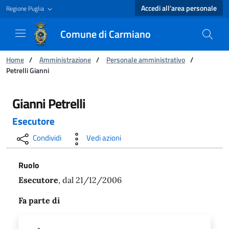
Accedi all'area personale
Regione Puglia
Comune di Carmiano
Ti trovi in:
Home
/
Amministrazione
/
Personale amministrativo
/
Petrelli Gianni
Petrelli Gianni - Comune di Carmiano
Gianni Petrelli
Esecutore
Condividi
Vedi azioni
Ruolo
Esecutore
, dal 21/12/2006
Fa parte di