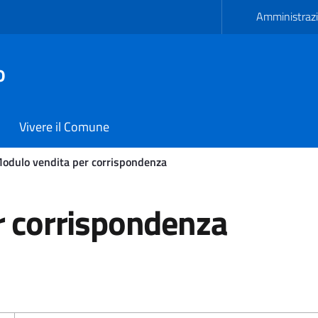
Amministrazi
o
Vivere il Comune
odulo vendita per corrispondenza
rrispondenza - Comune di
r corrispondenza