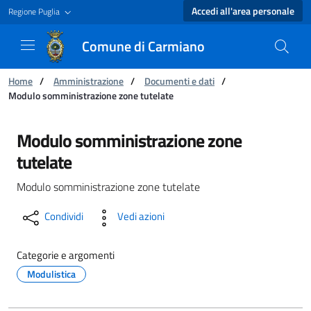
Accedi all'area personale
Regione Puglia
Comune di Carmiano
Ti trovi in:
Home
/
Amministrazione
/
Documenti e dati
/
Modulo somministrazione zone tutelate
Modulo somministrazione zone tutelate - Co
Modulo somministrazione zone
tutelate
Modulo somministrazione zone tutelate
Condividi
Vedi azioni
Categorie e argomenti
Modulistica