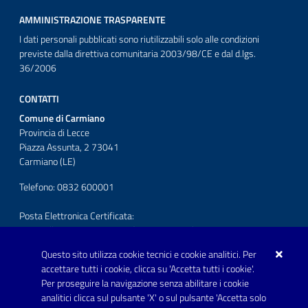
AMMINISTRAZIONE TRASPARENTE
I dati personali pubblicati sono riutilizzabili solo alle condizioni
previste dalla direttiva comunitaria 2003/98/CE e dal d.lgs.
36/2006
CONTATTI
Comune di Carmiano
Provincia di Lecce
Piazza Assunta, 2 73041
Carmiano (LE)
Telefono: 0832 600001
Posta Elettronica Certificata:
protocollo.comunecarmiano@pec.rupar.puglia.it
Questo sito utilizza cookie tecnici e cookie analitici. Per
URP - Ufficio Relazioni con il Pubblico
accettare tutti i cookie, clicca su 'Accetta tutti i cookie'.
Per proseguire la navigazione senza abilitare i cookie
SEGUICI SU
analitici clicca sul pulsante 'X' o sul pulsante 'Accetta solo