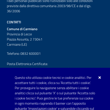
I dati personali pubblicati sono riutilizzabili solo alle condizioni
previste dalla direttiva comunitaria 2003/98/CE e dal d.lgs.
36/2006
CONTATTI
Comune di Carmiano
Provincia di Lecce
Piazza Assunta, 2 73041
Carmiano (LE)
Telefono: 0832 600001
Posta Elettronica Certificata:
protocollo.comunecarmiano@pec.rupar.puglia.it
Questo sito utilizza cookie tecnici e cookie analitici. Per
URP - Ufficio Relazioni con il Pubblico
accettare tutti i cookie, clicca su 'Accetta tutti i cookie'.
Per proseguire la navigazione senza abilitare i cookie
SEGUICI SU
analitici clicca sul pulsante 'X' o sul pulsante 'Accetta solo
Youtube
i cookie tecnici'. Puoi gestire le tue preferenze sui cookie
in ogni momento riaprendo il banner con l'apposito
pulsante 'Impostazioni cookie' e salvandole cliccando sul