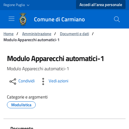
Accedi all'area personale
Regione Puglia
Comune di Carmiano
Ti trovi in:
Home
/
Amministrazione
/
Documenti e dati
/
Modulo Apparecchi automatici-1
Modulo Apparecchi automatici-1 - Comune di
Modulo Apparecchi automatici-1
Modulo Apparecchi automatici-1
Condividi
Vedi azioni
Categorie e argomenti
Modulistica
Documento