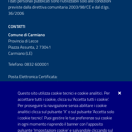
I dati personali pubblicati sono riutilizzabili solo alle condizioni
previste dalla direttiva comunitaria 2003/98/CE e dal d.lgs.
36/2006
CONTATTI
Comune di Carmiano
Provincia di Lecce
Piazza Assunta, 2 73041
Carmiano (LE)
Telefono: 0832 600001
Posta Elettronica Certificata:
protocollo.comunecarmiano@pec.rupar.puglia.it
Questo sito utilizza cookie tecnici e cookie analitici. Per
URP - Ufficio Relazioni con il Pubblico
accettare tutti i cookie, clicca su 'Accetta tutti i cookie'.
Per proseguire la navigazione senza abilitare i cookie
SEGUICI SU
analitici clicca sul pulsante 'X' o sul pulsante 'Accetta solo
Youtube
i cookie tecnici'. Puoi gestire le tue preferenze sui cookie
in ogni momento riaprendo il banner con l'apposito
pulsante 'Impostazioni cookie' e salvandole cliccando sul