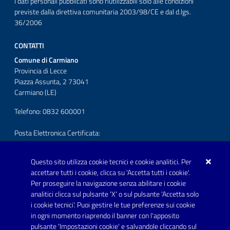
I dati personali pubblicati sono riutilizzabili solo alle condizioni
previste dalla direttiva comunitaria 2003/98/CE e dal d.lgs.
36/2006
CONTATTI
Comune di Carmiano
Provincia di Lecce
Piazza Assunta, 2 73041
Carmiano (LE)
Telefono: 0832 600001
Posta Elettronica Certificata:
protocollo.comunecarmiano@pec.rupar.puglia.it
Questo sito utilizza cookie tecnici e cookie analitici. Per
URP - Ufficio Relazioni con il Pubblico
accettare tutti i cookie, clicca su 'Accetta tutti i cookie'.
Per proseguire la navigazione senza abilitare i cookie
SEGUICI SU
analitici clicca sul pulsante 'X' o sul pulsante 'Accetta solo
Youtube
i cookie tecnici'. Puoi gestire le tue preferenze sui cookie
in ogni momento riaprendo il banner con l'apposito
pulsante 'Impostazioni cookie' e salvandole cliccando sul