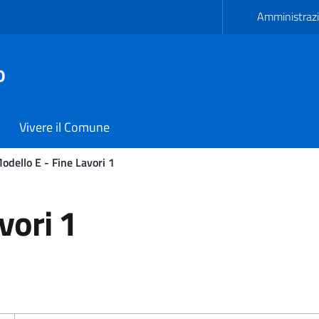
Amministrazi
o
Vivere il Comune
odello E - Fine Lavori 1
i 1 - Comune di Carmiano
vori 1