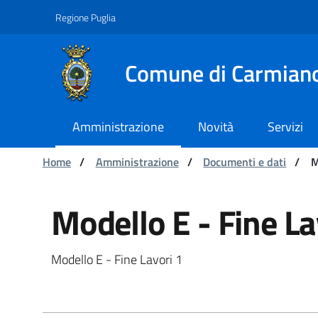
Navigazione
Salta al contenuto
Regione Puglia
Comune di Carmian
Amministrazione
Novità
Servizi
Ti trovi in:
Home
/
Amministrazione
/
Documenti e dati
/
M
Modello E - Fine Lavor
Modello E - Fine La
Modello E - Fine Lavori 1