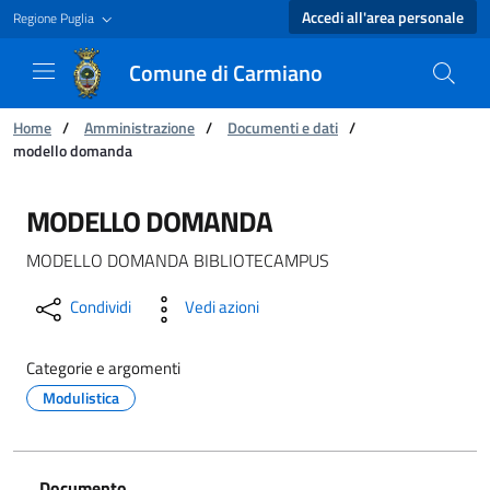
Accedi all'area personale
Regione Puglia
Comune di Carmiano
Ti trovi in:
Home
/
Amministrazione
/
Documenti e dati
/
modello domanda
modello domanda - Comune di Carmiano
MODELLO DOMANDA
MODELLO DOMANDA BIBLIOTECAMPUS
Condividi
Vedi azioni
Categorie e argomenti
Modulistica
Documento