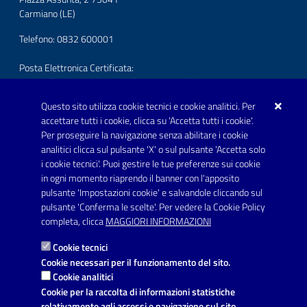
Carmiano (LE)
Telefono: 0832 600001
Posta Elettronica Certificata:
protocollo.comunecarmiano@pec.rupar.puglia.it
Questo sito utilizza cookie tecnici e cookie analitici. Per
URP - Ufficio Relazioni con il Pubblico
accettare tutti i cookie, clicca su 'Accetta tutti i cookie'.
Per proseguire la navigazione senza abilitare i cookie
SEGUICI SU
analitici clicca sul pulsante 'X' o sul pulsante 'Accetta solo
Youtube
i cookie tecnici'. Puoi gestire le tue preferenze sui cookie
in ogni momento riaprendo il banner con l'apposito
pulsante 'Impostazioni cookie' e salvandole cliccando sul
pulsante 'Conferma le scelte'. Per vedere la Cookie Policy
Link utili
completa, clicca
MAGGIORI INFORMAZIONI
Informativa privacy
Cookie tecnici
Dichiarazione di accessibilità
Cookie necessari per il funzionamento del sito.
Cookie analitici
Note legali
Cookie per la raccolta di informazioni statistiche
relativamente agli accessi e navigazione sul sito.