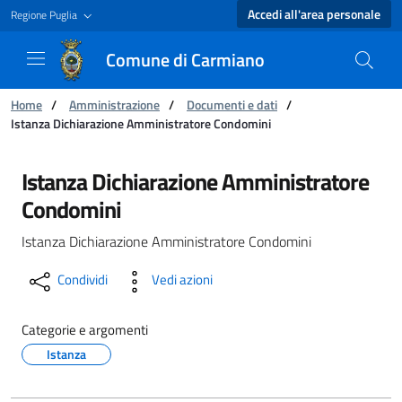
Accedi all'area personale
Regione Puglia
Comune di Carmiano
Ti trovi in:
Home
/
Amministrazione
/
Documenti e dati
/
Istanza Dichiarazione Amministratore Condomini
Istanza Dichiarazione Amministratore Condom
Istanza Dichiarazione Amministratore
Condomini
Istanza Dichiarazione Amministratore Condomini
Condividi
Vedi azioni
Categorie e argomenti
Istanza