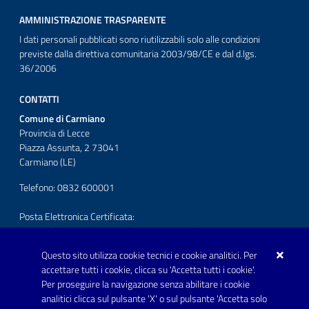
AMMINISTRAZIONE TRASPARENTE
I dati personali pubblicati sono riutilizzabili solo alle condizioni
previste dalla direttiva comunitaria 2003/98/CE e dal d.lgs.
36/2006
CONTATTI
Comune di Carmiano
Provincia di Lecce
Piazza Assunta, 2 73041
Carmiano (LE)
Telefono: 0832 600001
Posta Elettronica Certificata:
protocollo.comunecarmiano@pec.rupar.puglia.it
Questo sito utilizza cookie tecnici e cookie analitici. Per
URP - Ufficio Relazioni con il Pubblico
accettare tutti i cookie, clicca su 'Accetta tutti i cookie'.
Per proseguire la navigazione senza abilitare i cookie
SEGUICI SU
analitici clicca sul pulsante 'X' o sul pulsante 'Accetta solo