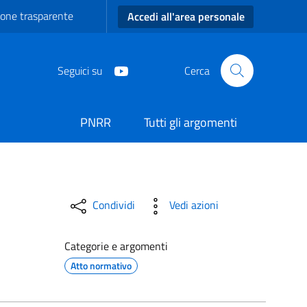
one trasparente
Accedi all'area personale
Seguici su
Cerca
PNRR
Tutti gli argomenti
di Carmiano
Condividi
Vedi azioni
Categorie e argomenti
Atto normativo