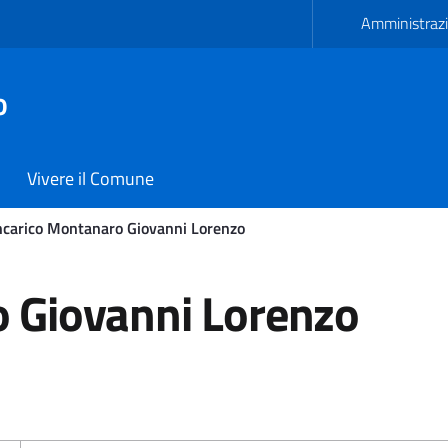
Amministrazi
o
Vivere il Comune
ncarico Montanaro Giovanni Lorenzo
ovanni Lorenzo - Comune 
o Giovanni Lorenzo