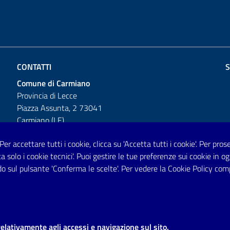
CONTATTI
S
Comune di Carmiano
Provincia di Lecce
Piazza Assunta, 2 73041
Carmiano (LE)
Telefono: 0832 600001
 Per accettare tutti i cookie, clicca su 'Accetta tutti i cookie'. Per pro
tta solo i cookie tecnici'. Puoi gestire le tue preferenze sui cookie i
Posta Elettronica Certificata:
o sul pulsante 'Conferma le scelte'. Per vedere la Cookie Policy com
protocollo.comunecarmiano@pec.rupar.puglia.it
URP - Ufficio Relazioni con il Pubblico
relativamente agli accessi e navigazione sul sito.