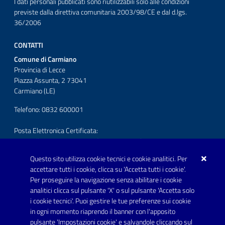
I dati personali pubblicati sono riutilizzabili solo alle condizioni
previste dalla direttiva comunitaria 2003/98/CE e dal d.lgs.
36/2006
CONTATTI
Comune di Carmiano
Provincia di Lecce
Piazza Assunta, 2 73041
Carmiano (LE)
Telefono: 0832 600001
Posta Elettronica Certificata:
protocollo.comunecarmiano@pec.rupar.puglia.it
Questo sito utilizza cookie tecnici e cookie analitici. Per
URP - Ufficio Relazioni con il Pubblico
accettare tutti i cookie, clicca su 'Accetta tutti i cookie'.
Per proseguire la navigazione senza abilitare i cookie
SEGUICI SU
analitici clicca sul pulsante 'X' o sul pulsante 'Accetta solo
Youtube
i cookie tecnici'. Puoi gestire le tue preferenze sui cookie
in ogni momento riaprendo il banner con l'apposito
pulsante 'Impostazioni cookie' e salvandole cliccando sul