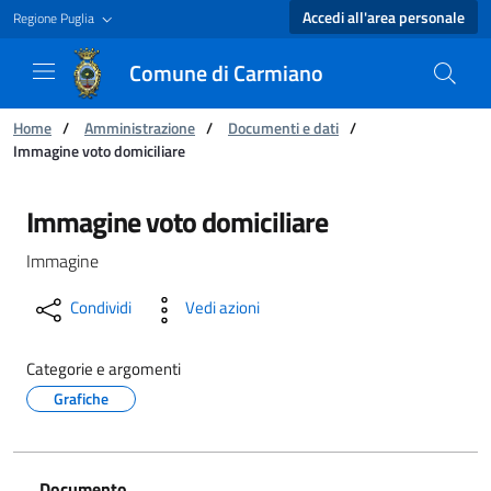
Accedi all'area personale
Regione Puglia
Comune di Carmiano
Ti trovi in:
Home
/
Amministrazione
/
Documenti e dati
/
Immagine voto domiciliare
Immagine voto domiciliare - Comune di Carmi
Immagine voto domiciliare
Immagine
Condividi
Vedi azioni
Categorie e argomenti
Grafiche
Documento