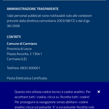
AMMINISTRAZIONE TRASPARENTE
I dati personali pubblicati sono riutilizzabili solo alle condizioni
previste dalla direttiva comunitaria 2003/98/CE e dal d.lgs.
36/2006
CONTATTI
Comune di Carmiano
Provincia di Lecce
Piazza Assunta, 2 73041
Carmiano (LE)
Telefono: 0832 600001
Posta Elettronica Certificata:
protocollo.comunecarmiano@pec.rupar.puglia.it
Questo sito utilizza cookie tecnici e cookie analitici. Per
URP - Ufficio Relazioni con il Pubblico
accettare tutti i cookie, clicca su 'Accetta tutti i cookie'.
Per proseguire la navigazione senza abilitare i cookie
SEGUICI SU
analitici clicca sul pulsante 'X' o sul pulsante 'Accetta solo