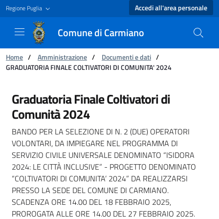
Accedi all'area personale
Regione Puglia
Comune di Carmiano
Ti trovi in:
Home
/
Amministrazione
/
Documenti e dati
/
GRADUATORIA FINALE COLTIVATORI DI COMUNITA' 2024
GRADUATORIA FINALE COLTIVATORI DI COMUNI
Graduatoria Finale Coltivatori di
Comunità 2024
BANDO PER LA SELEZIONE DI N. 2 (DUE) OPERATORI
VOLONTARI, DA IMPIEGARE NEL PROGRAMMA DI
SERVIZIO CIVILE UNIVERSALE DENOMINATO “ISIDORA
2024: LE CITTÀ INCLUSIVE” - PROGETTO DENOMINATO
“COLTIVATORI DI COMUNITA’ 2024” DA REALIZZARSI
PRESSO LA SEDE DEL COMUNE DI CARMIANO.
SCADENZA ORE 14.00 DEL 18 FEBBRAIO 2025,
PROROGATA ALLE ORE 14.00 DEL 27 FEBBRAIO 2025.