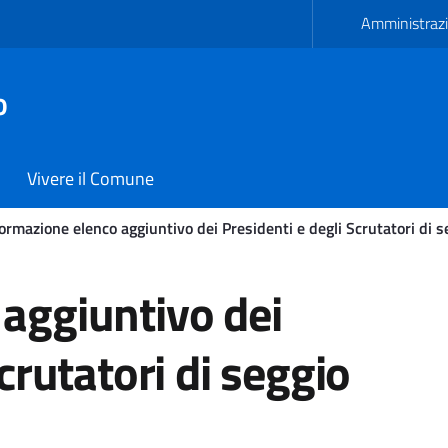
Amministrazi
o
Vivere il Comune
ormazione elenco aggiuntivo dei Presidenti e degli Scrutatori di s
untivo dei Presidenti e de
aggiuntivo dei
crutatori di seggio