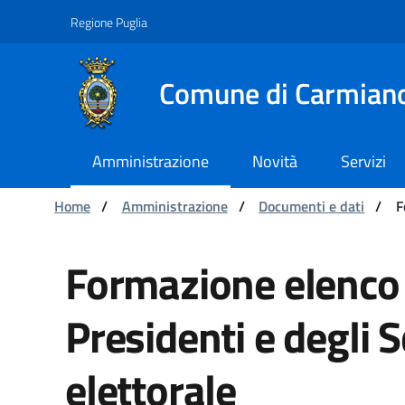
Navigazione
Salta al contenuto
Regione Puglia
Comune di Carmian
Amministrazione
Novità
Servizi
Ti trovi in:
Home
/
Amministrazione
/
Documenti e dati
/
F
Formazione elenco aggi
Formazione elenco 
Presidenti e degli S
elettorale