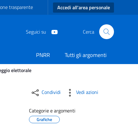
one trasparente
Accedi all'area personale
Seguici su
Cerca
PNRR
Tutti gli argomenti
eggio elettorale
gli Scrutatori di seggio e
Condividi
Vedi azioni
Categorie e argomenti
Grafiche