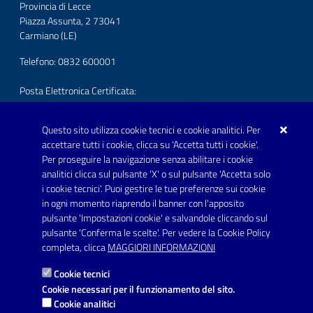
Provincia di Lecce
Piazza Assunta, 2 73041
Carmiano (LE)
Telefono: 0832 600001
Posta Elettronica Certificata:
protocollo.comunecarmiano@pec.rupar.puglia.it
Questo sito utilizza cookie tecnici e cookie analitici. Per
URP - Ufficio Relazioni con il Pubblico
accettare tutti i cookie, clicca su 'Accetta tutti i cookie'.
Per proseguire la navigazione senza abilitare i cookie
SEGUICI SU
analitici clicca sul pulsante 'X' o sul pulsante 'Accetta solo
Youtube
i cookie tecnici'. Puoi gestire le tue preferenze sui cookie
in ogni momento riaprendo il banner con l'apposito
pulsante 'Impostazioni cookie' e salvandole cliccando sul
pulsante 'Conferma le scelte'. Per vedere la Cookie Policy
Link utili
completa, clicca
MAGGIORI INFORMAZIONI
Informativa privacy
Cookie tecnici
Dichiarazione di accessibilità
Cookie necessari per il funzionamento del sito.
Cookie analitici
Note legali