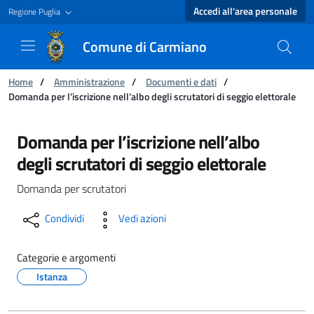
Accedi all'area personale
Regione Puglia
Comune di Carmiano
Ti trovi in:
Home
/
Amministrazione
/
Documenti e dati
/
Domanda per l’iscrizione nell’albo degli scrutatori di seggio elettorale
Domanda per l’iscrizione nell’albo degli scrut
Domanda per l’iscrizione nell’albo
degli scrutatori di seggio elettorale
Domanda per scrutatori
Condividi
Vedi azioni
Categorie e argomenti
Istanza