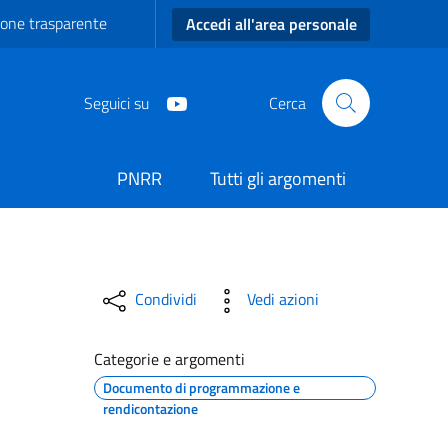
one trasparente
Accedi all'area personale
Seguici su
Cerca
PNRR
Tutti gli argomenti
une di Carmiano
Condividi
Vedi azioni
Categorie e argomenti
Documento di programmazione e
rendicontazione