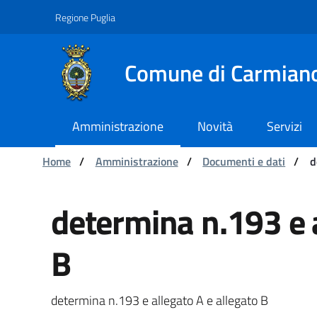
Navigazione
Salta al contenuto
Regione Puglia
Comune di Carmian
Amministrazione
Novità
Servizi
Ti trovi in:
Home
/
Amministrazione
/
Documenti e dati
/
d
determina n.193 e alle
determina n.193 e a
B
determina n.193 e allegato A e allegato B