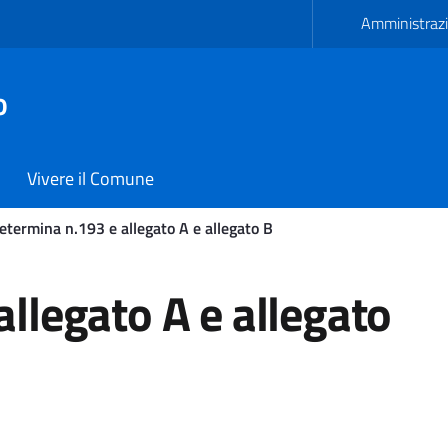
Amministrazi
o
Vivere il Comune
etermina n.193 e allegato A e allegato B
gato A e allegato B - Com
llegato A e allegato