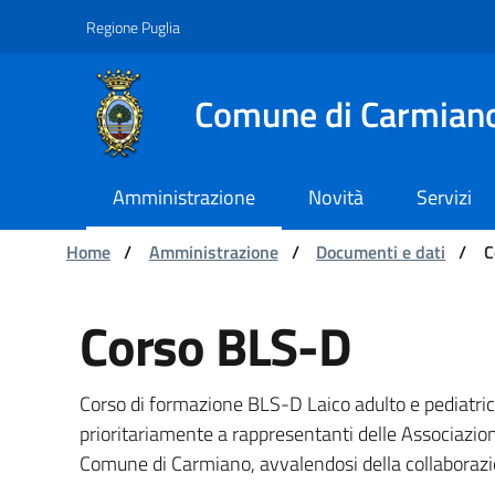
Navigazione
Salta al contenuto
Regione Puglia
Comune di Carmian
Amministrazione
Novità
Servizi
Ti trovi in:
Home
/
Amministrazione
/
Documenti e dati
/
C
Corso BLS-D - Comune
Corso BLS-D
Corso di formazione BLS-D Laico adulto e pediatrico a
prioritariamente a rappresentanti delle Associazioni
Comune di Carmiano, avvalendosi della collaborazion