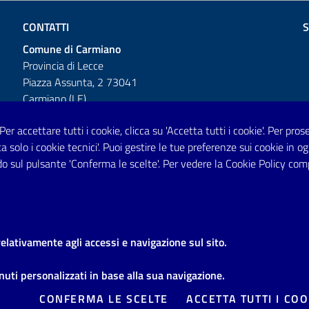
CONTATTI
S
Comune di Carmiano
Provincia di Lecce
Piazza Assunta, 2 73041
Carmiano (LE)
Telefono: 0832 600001
 Per accettare tutti i cookie, clicca su 'Accetta tutti i cookie'. Per pro
tta solo i cookie tecnici'. Puoi gestire le tue preferenze sui cookie i
Posta Elettronica Certificata:
o sul pulsante 'Conferma le scelte'. Per vedere la Cookie Policy com
protocollo.comunecarmiano@pec.rupar.puglia.it
URP - Ufficio Relazioni con il Pubblico
relativamente agli accessi e navigazione sul sito.
uti personalizzati in base alla sua navigazione.
e legali
Domande frequenti
Richiesta di assistenza
Segnalazi
CONFERMA LE SCELTE
ACCETTA TUTTI I COO