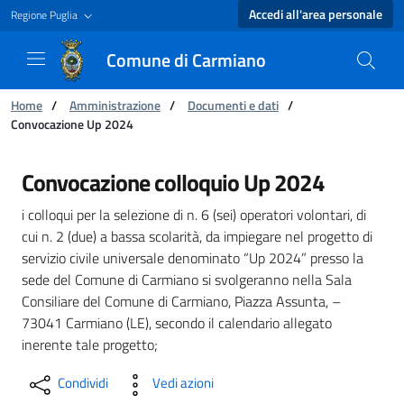
Accedi all'area personale
Regione Puglia
Comune di Carmiano
Ti trovi in:
Home
/
Amministrazione
/
Documenti e dati
/
Convocazione Up 2024
Convocazione Up 2024 - Comune di Carmiano
Convocazione colloquio Up 2024
i colloqui per la selezione di n. 6 (sei) operatori volontari, di
cui n. 2 (due) a bassa scolarità, da impiegare nel progetto di
servizio civile universale denominato “Up 2024” presso la
sede del Comune di Carmiano si svolgeranno nella Sala
Consiliare del Comune di Carmiano, Piazza Assunta, –
73041 Carmiano (LE), secondo il calendario allegato
inerente tale progetto;
Condividi
Vedi azioni