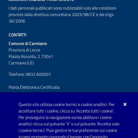
I dati personali pubblicati sono riutilizzabili solo alle condizioni
previste dalla direttiva comunitaria 2003/98/CE e dal d.lgs.
36/2006
CONTATTI
Comune di Carmiano
Provincia di Lecce
Piazza Assunta, 2 73041
Carmiano (LE)
Telefono: 0832 600001
Posta Elettronica Certificata:
protocollo.comunecarmiano@pec.rupar.puglia.it
Questo sito utilizza cookie tecnici e cookie analitici. Per
URP - Ufficio Relazioni con il Pubblico
accettare tutti i cookie, clicca su 'Accetta tutti i cookie'.
Per proseguire la navigazione senza abilitare i cookie
SEGUICI SU
analitici clicca sul pulsante 'X' o sul pulsante 'Accetta solo
Youtube
i cookie tecnici'. Puoi gestire le tue preferenze sui cookie
in ogni momento riaprendo il banner con l'apposito