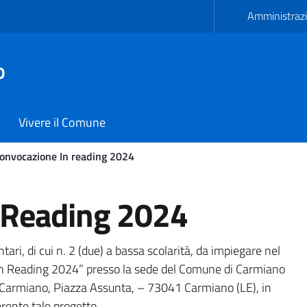
Amministrazi
o
Vivere il Comune
onvocazione In reading 2024
ng 2024 - Comune di Carm
n Reading 2024
ontari, di cui n. 2 (due) a bassa scolarità, da impiegare nel
 “In Reading 2024” presso la sede del Comune di Carmiano
i Carmiano, Piazza Assunta, – 73041 Carmiano (LE), in
erente tale progetto