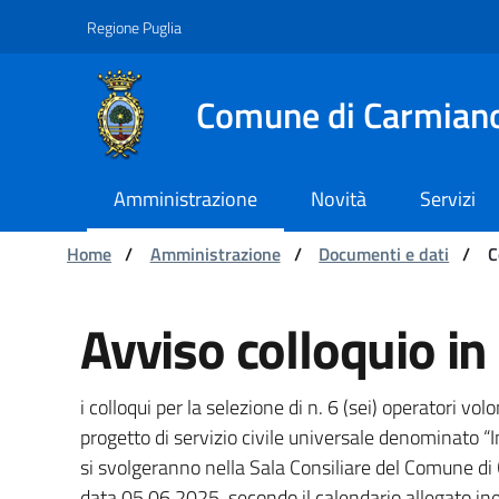
Navigazione
Salta al contenuto
Regione Puglia
Comune di Carmian
Amministrazione
Novità
Servizi
Ti trovi in:
Home
/
Amministrazione
/
Documenti e dati
/
C
Convocazione In readi
Avviso colloquio i
i colloqui per la selezione di n. 6 (sei) operatori vol
progetto di servizio civile universale denominato
si svolgeranno nella Sala Consiliare del Comune d
data 05.06.2025, secondo il calendario allegato in