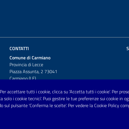
CONTATTI
S
Comune di Carmiano
Provincia di Lecce
Piazza Assunta, 2 73041
Carmiano (LE)
Telefono: 0832 600001
 Per accettare tutti i cookie, clicca su 'Accetta tutti i cookie'. Per pro
tta solo i cookie tecnici'. Puoi gestire le tue preferenze sui cookie i
Posta Elettronica Certificata:
o sul pulsante 'Conferma le scelte'. Per vedere la Cookie Policy com
protocollo.comunecarmiano@pec.rupar.puglia.it
URP - Ufficio Relazioni con il Pubblico