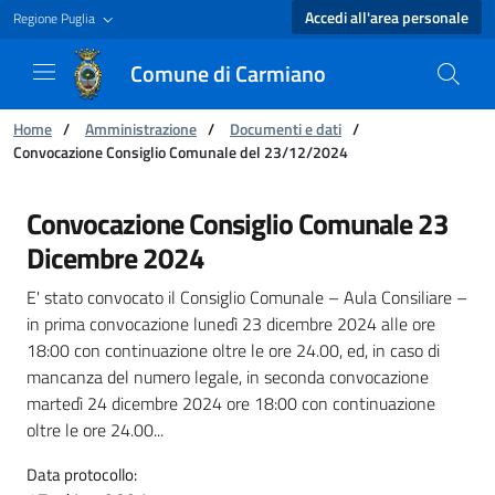
Accedi all'area personale
Regione Puglia
Comune di Carmiano
Ti trovi in:
Home
/
Amministrazione
/
Documenti e dati
/
Convocazione Consiglio Comunale del 23/12/2024
Convocazione Consiglio Comunale del 23/12/
Convocazione Consiglio Comunale 23
Dicembre 2024
E' stato convocato il Consiglio Comunale – Aula Consiliare –
in prima convocazione lunedì 23 dicembre 2024 alle ore
18:00 con continuazione oltre le ore 24.00, ed, in caso di
mancanza del numero legale, in seconda convocazione
martedì 24 dicembre 2024 ore 18:00 con continuazione
oltre le ore 24.00...
Data protocollo: