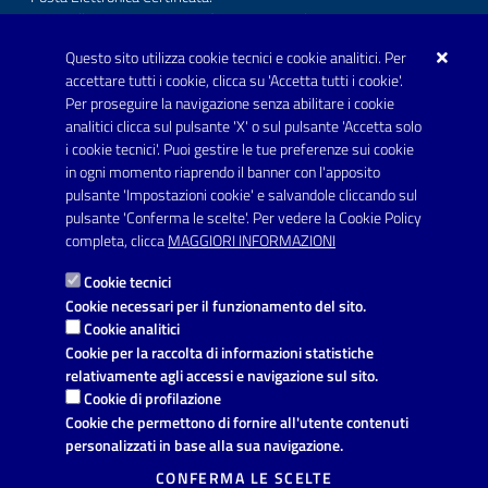
protocollo.comunecarmiano@pec.rupar.puglia.it
Questo sito utilizza cookie tecnici e cookie analitici. Per
URP - Ufficio Relazioni con il Pubblico
accettare tutti i cookie, clicca su 'Accetta tutti i cookie'.
Per proseguire la navigazione senza abilitare i cookie
SEGUICI SU
analitici clicca sul pulsante 'X' o sul pulsante 'Accetta solo
Youtube
i cookie tecnici'. Puoi gestire le tue preferenze sui cookie
in ogni momento riaprendo il banner con l'apposito
pulsante 'Impostazioni cookie' e salvandole cliccando sul
pulsante 'Conferma le scelte'. Per vedere la Cookie Policy
Link utili
completa, clicca
MAGGIORI INFORMAZIONI
Informativa privacy
Cookie tecnici
Dichiarazione di accessibilità
Cookie necessari per il funzionamento del sito.
Cookie analitici
Note legali
Cookie per la raccolta di informazioni statistiche
relativamente agli accessi e navigazione sul sito.
Domande frequenti
Cookie di profilazione
Cookie che permettono di fornire all'utente contenuti
Richiesta di assistenza
personalizzati in base alla sua navigazione.
Segnalazione disservizio
CONFERMA LE SCELTE